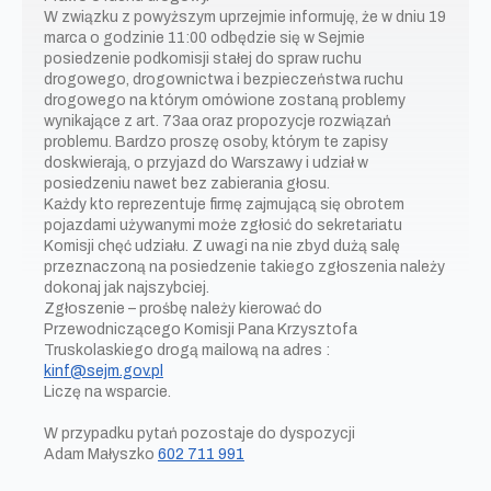
W związku z powyższym uprzejmie informuję, że w dniu 19
marca o godzinie 11:00 odbędzie się w Sejmie
posiedzenie podkomisji stałej do spraw ruchu
drogowego, drogownictwa i bezpieczeństwa ruchu
drogowego na którym omówione zostaną problemy
wynikające z art. 73aa oraz propozycje rozwiązań
problemu. Bardzo proszę osoby, którym te zapisy
doskwierają, o przyjazd do Warszawy i udział w
posiedzeniu nawet bez zabierania głosu.
Każdy kto reprezentuje firmę zajmującą się obrotem
pojazdami używanymi może zgłosić do sekretariatu
Komisji chęć udziału. Z uwagi na nie zbyd dużą salę
przeznaczoną na posiedzenie takiego zgłoszenia należy
dokonaj jak najszybciej.
Zgłoszenie – prośbę należy kierować do
Przewodniczącego Komisji Pana Krzysztofa
Truskolaskiego drogą mailową na adres :
kinf@sejm.gov.pl
Liczę na wsparcie.
W przypadku pytań pozostaje do dyspozycji
Adam Małyszko
602 711 991