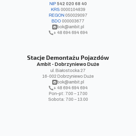
NIP
542 020 68 40
KRS
0000104839
REGON
050029097
BDO
000003677​
bok@ambit.pl
+ 48 694 694 694
Stacje Demontażu Pojazdów
Ambit - Dobrzyniewo Duże
ul. Białostocka 27
16-002 Dobrzyniewo Duże
bok@ambit.pl
+ 48 694 694 694
Pon–pt: 7.00 – 17.00
Sobota: 7.00 – 13.00