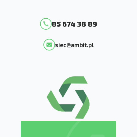
85 674 38 89
siec@ambit.pl