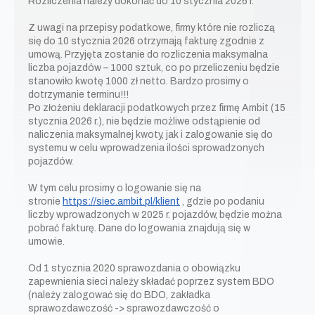
Rozliczenia należy dokonać do 10 stycznia 2026 r.
Z uwagi na przepisy podatkowe, firmy które nie rozliczą
się do 10 stycznia 2026 otrzymają fakturę zgodnie z
umową. Przyjęta zostanie do rozliczenia maksymalna
liczba pojazdów – 1000 sztuk, co po przeliczeniu będzie
stanowiło kwotę 1000 zł netto. Bardzo prosimy o
dotrzymanie terminu!!!
Po złożeniu deklaracji podatkowych przez firmę Ambit (15
stycznia 2026 r.), nie będzie możliwe odstąpienie od
naliczenia maksymalnej kwoty, jak i zalogowanie się do
systemu w celu wprowadzenia ilości sprowadzonych
pojazdów.
W tym celu prosimy o logowanie się na
stronie
https://siec.ambit.pl/klient
, gdzie po podaniu
liczby wprowadzonych w 2025 r. pojazdów, będzie można
pobrać fakturę. Dane do logowania znajdują się w
umowie.
Od 1 stycznia 2020 sprawozdania o obowiązku
zapewnienia sieci należy składać poprzez system BDO
(należy zalogować się do BDO, zakładka
sprawozdawczość -> sprawozdawczość o