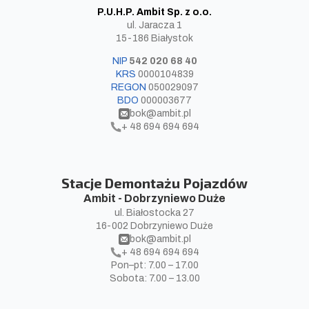
P.U.H.P. Ambit Sp. z o.o.
ul. Jaracza 1
15-186 Białystok
NIP
542 020 68 40
KRS
0000104839
REGON
050029097
BDO
000003677​
bok@ambit.pl
+ 48 694 694 694
Stacje Demontażu Pojazdów
Ambit - Dobrzyniewo Duże
ul. Białostocka 27
16-002 Dobrzyniewo Duże
bok@ambit.pl
+ 48 694 694 694
Pon–pt: 7.00 – 17.00
Sobota: 7.00 – 13.00