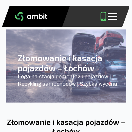
Złomowanie i kasacja
pojazdów – Łochów
Legalna stacja demontażu pojazdów |
Recykling samochodów | Szybka wycena
Złomowanie i kasacja pojazdów –
Łochów