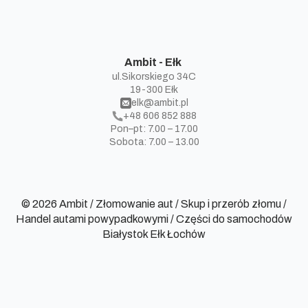
Ambit - Ełk
ul.Sikorskiego 34C
19-300 Ełk
elk@ambit.pl
+48 606 852 888
Pon–pt: 7.00 – 17.00
Sobota: 7.00 – 13.00
© 2026 Ambit / Złomowanie aut / Skup i przerób złomu /
Handel autami powypadkowymi / Części do samochodów
Białystok Ełk Łochów