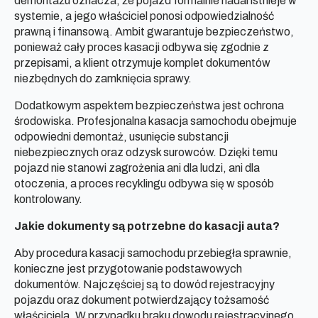
demontażu oznacza, że pojazd formalnie nadal istnieje w
systemie, a jego właściciel ponosi odpowiedzialność
prawną i finansową. Ambit gwarantuje bezpieczeństwo,
ponieważ cały proces kasacji odbywa się zgodnie z
przepisami, a klient otrzymuje komplet dokumentów
niezbędnych do zamknięcia sprawy.
Dodatkowym aspektem bezpieczeństwa jest ochrona
środowiska. Profesjonalna kasacja samochodu obejmuje
odpowiedni demontaż, usunięcie substancji
niebezpiecznych oraz odzysk surowców. Dzięki temu
pojazd nie stanowi zagrożenia ani dla ludzi, ani dla
otoczenia, a proces recyklingu odbywa się w sposób
kontrolowany.
Jakie dokumenty są potrzebne do kasacji auta?
Aby procedura kasacji samochodu przebiegła sprawnie,
konieczne jest przygotowanie podstawowych
dokumentów. Najczęściej są to dowód rejestracyjny
pojazdu oraz dokument potwierdzający tożsamość
właściciela. W przypadku braku dowodu rejestracyjnego